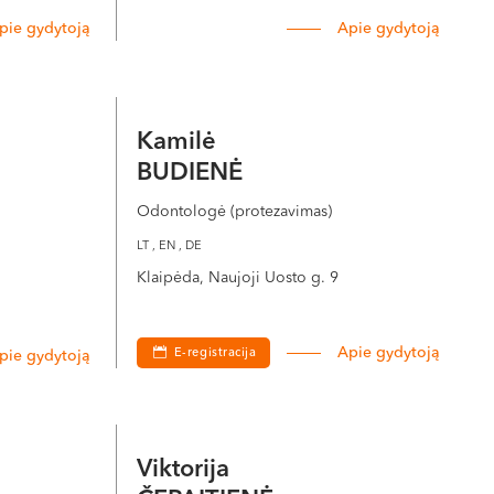
pie gydytoją
Apie gydytoją
Kamilė
BUDIENĖ
Odontologė (protezavimas)
LT , EN , DE
Klaipėda, Naujoji Uosto g. 9
Apie gydytoją
E-registracija
pie gydytoją
Viktorija