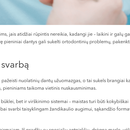
is atidžiai rūpintis nereikia, kadangi jie – laikini ir galų gale
kritę pieniniai dantys gali sukelti ortodontinių problemų, pakenk
 svarbą
 pažeisti nuolatinių dantų užuomazgas, o tai sukels brangiai 
s, pieniniams taikoma vietinis nuskausminimas.
klei, bet ir virškinimo sistemai – maistas turi būti kokybiškai suk
abai svarbi taisyklingam žandikaulio augimui, sąkandžio formavim