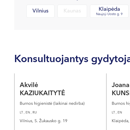
Klaipėda
Vilnius
Kaunas
Naujoji Uosto g. 9
Konsultuojantys gydytoja
Akvilė
Joan
KAZIUKAITYTĖ
KUN
Burnos higienistė (laikinai nedirba)
Burnos hi
LT , EN , RU
LT , EN
Vilnius, S. Žukausko g. 19
Klaipėda,