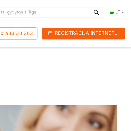
Ieškoti
LT
REGISTRACIJA INTERNETU
0 633 30 303
tinga
J. Basanavičiaus g. 80
bo laikas:
 08:00 - 20:00
VII --