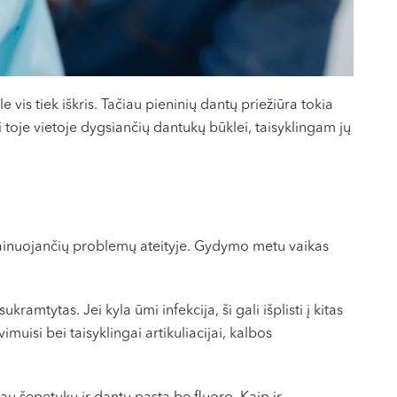
 vis tiek iškris. Tačiau pieninių dantų priežiūra tokia
ti toje vietoje dygsiančių dantukų būklei, taisyklingam jų
kainuojančių problemų ateityje. Gydymo metu vaikas
ramtytas. Jei kyla ūmi infekcija, ši gali išplisti į kitas
uisi bei taisyklingai artikuliacijai, kalbos