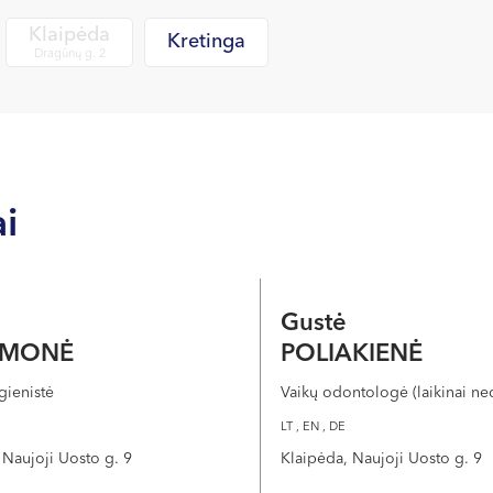
Klaipėda
Kretinga
Dragūnų g. 2
i
a
Gustė
SMONĖ
POLIAKIENĖ
gienistė
Vaikų odontologė (laikinai ne
LT , EN , DE
 Naujoji Uosto g. 9
Klaipėda, Naujoji Uosto g. 9