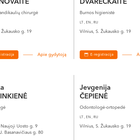
NOVAITĖ
DVARECKAITĖ
žandikaulių chirurgė
Burnos higienistė
LT , EN , RU
S. Žukausko g. 19
Vilnius, S. Žukausko g. 19
Apie gydytoją
A
istracija
E-registracija
ka
Jevgenija
INKIENĖ
ČEPIENĖ
ogė
Odontologė-ortopedė
LT , EN , RU
 Naujoji Uosto g. 9
Vilnius, S. Žukausko g. 19
 J. Basanavičiaus g. 80