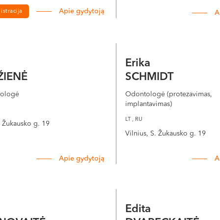
Apie gydytoją
istracija
A
a
Erika
ŽIENĖ
SCHMIDT
tologė
Odontologė (protezavimas,
implantavimas)
LT , RU
S. Žukausko g. 19
Vilnius, S. Žukausko g. 19
Apie gydytoją
A
a
Edita