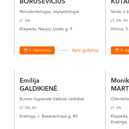
BORUSEVIČIUS
KUTA
Periodontologas, implantologas
Veido ir 
LT , EN
LT , EN , RU
Klaipėda, Naujoji Uosto g. 9
Vilnius, 
Apie gydytoją
E-registracija
E-reg
Emilija
Moni
GALDIKIENĖ
MART
Burnos higienistė (laikinai nedirba)
Odontol
LT , EN , RU
LT , EN
Kretinga, J. Basanavičiaus g. 80
Klaipėda,
Kretinga,