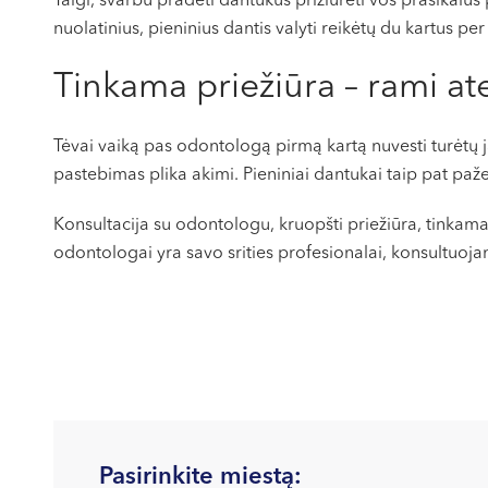
Taigi, svarbu pradėti dantukus prižiūrėti vos prasikalus
nuolatinius, pieninius dantis valyti reikėtų du kartus p
Tinkama priežiūra – rami ate
Tėvai vaiką pas odontologą pirmą kartą nuvesti turėtų 
pastebimas plika akimi. Pieniniai dantukai taip pat paže
Konsultacija su odontologu, kruopšti priežiūra, tinkama
odontologai yra savo srities profesionalai, konsultuoja
Pasirinkite miestą: