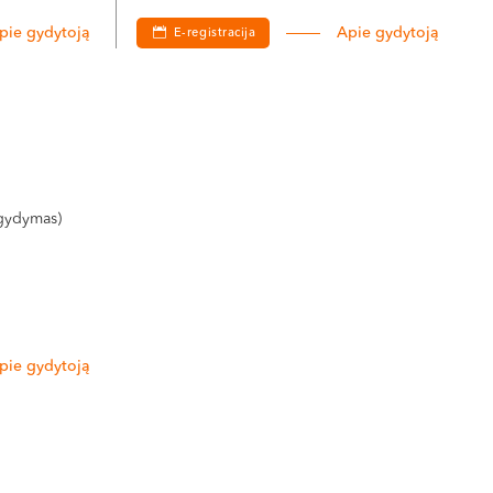
pie gydytoją
Apie gydytoją
E-registracija
 gydymas)
pie gydytoją