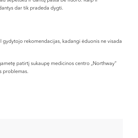
iau šepetuku ir dantų pasta be fluoro. Kaip ir
 dantys dar tik pradeda dygti.
agal gydytojo rekomendacijas, kadangi ėduonis ne visada
 Ilgametę patirtį sukaupę medicinos centro „Northway“
os problemas.