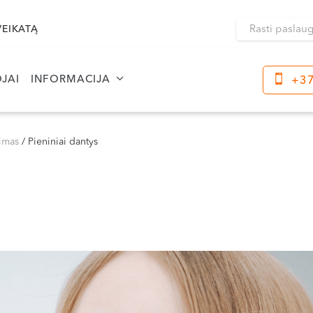
VEIKATĄ
JAI
INFORMACIJA
+37
Klaipėda
Kre
Dragūnų g. 2
vimas
/
Pieniniai dantys
Darbo laikas:
Dar
I-V 08:00 - 20:00
I-V
VI, VII --
VI, 
Naujoji Uosto g. 9
Darbo laikas:
I-V 08:00 - 20:00
VI 09:00 - 15:00
VII --