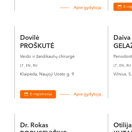
E-reg
Apie gydytoją
Dovilė
Daiv
PROŠKUTĖ
GELA
Veido ir žandikaulių chirurgė
Periodon
LT , EN , RU
LT , EN , RU
Klaipėda, Naujoji Uosto g. 9
Vilnius, 
Apie gydytoją
E-registracija
Dr. Rokas
Otilij