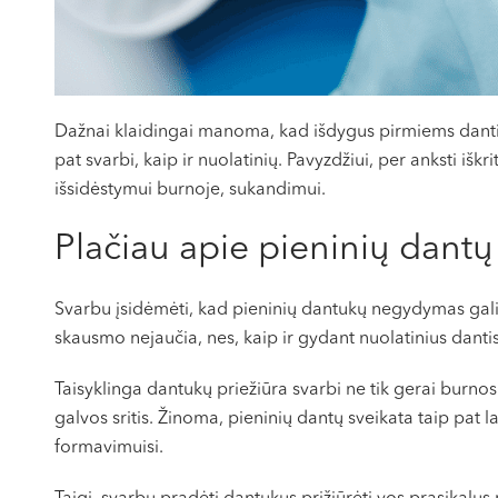
Dažnai klaidingai manoma, kad išdygus pirmiems dantims, ja
pat svarbi, kaip ir nuolatinių. Pavyzdžiui, per anksti iš
išsidėstymui burnoje, sukandimui.
Plačiau apie pieninių dantų
Svarbu įsidėmėti, kad pieninių dantukų negydymas gali
skausmo nejaučia, nes, kaip ir gydant nuolatinius danti
Taisyklinga dantukų priežiūra svarbi ne tik gerai burnos bū
galvos sritis. Žinoma, pieninių dantų sveikata taip pat l
formavimuisi.