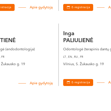
Apie gydytoją
A
istracija
E-registracija
a
Inga
TIENĖ
PALIULIENĖ
gė (endodontologija)
Odontologė (terapinis dantų
, FR
LT , EN , RU , FR
S. Žukausko g. 19
Vilnius, S. Žukausko g. 19
A
E-registracija
Apie gydytoją