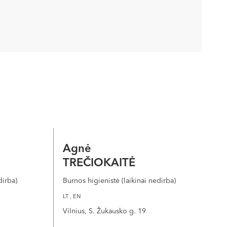
Agnė
TREČIOKAITĖ
dirba)
Burnos higienistė (laikinai nedirba)
LT , EN
Vilnius, S. Žukausko g. 19