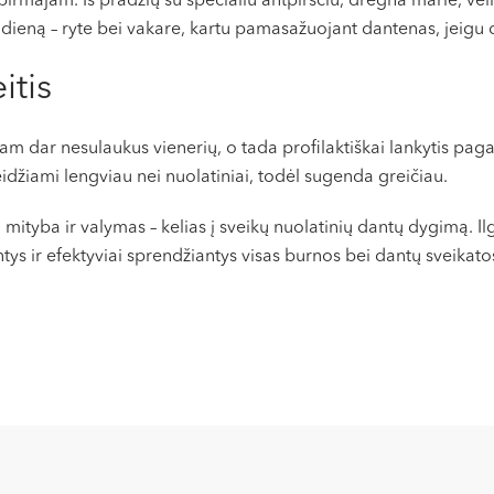
 pirmajam. Iš pradžių su specialiu antpirščiu, drėgna marle, vėl
er dieną – ryte bei vakare, kartu pamasažuojant dantenas, jeigu
itis
jam dar nesulaukus vienerių, o tada profilaktiškai lankytis p
idžiami lengviau nei nuolatiniai, todėl sugenda greičiau.
 mityba ir valymas – kelias į sveikų nuolatinių dantų dygimą.
ntys ir efektyviai sprendžiantys visas burnos bei dantų sveikat