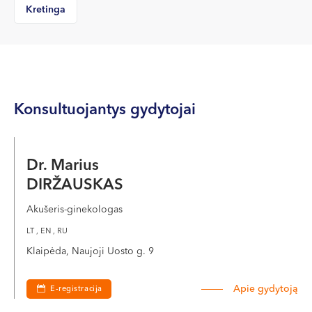
Kretinga
Konsultuojantys gydytojai
Dr. Marius
DIRŽAUSKAS
Akušeris-ginekologas
LT , EN , RU
Klaipėda, Naujoji Uosto g. 9
Apie gydytoją
E-registracija