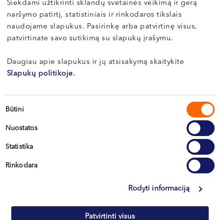
Siekdami užtikrinti sklandų svetainės veikimą ir gerą
Akušeris-ginekologas
naršymo patirtį, statistiniais ir rinkodaros tikslais
naudojame slapukus. Pasirinkę arba patvirtinę visus,
LT , RU , PL
patvirtinate savo sutikimą su slapukų įrašymu.
Kaunas, Miško g. 25A
Daugiau apie slapukus ir jų atsisakymą skaitykite
Apie gydytoją
E-registracija
Slapukų politikoje.
Sutikimo
Būtini
pasirinkimas
Dr. Lina
Nuostatos
MOCKEVIČIENĖ
Statistika
Akušerė-ginekologė, nevaisingumo gydymo specialistė
Rinkodara
LT , EN , RU , ES
Vilnius, S. Žukausko g. 19
Rodyti informaciją
Kaunas, Miško g. 25A
Patvirtinti visus
Apie gydytoją
E-registracija