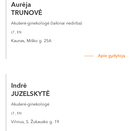
Aurėja
TRUNOVĖ
Akušerė-ginekologė (laikinai nedirba)
LT , EN
Kaunas, Miško g. 25A
Apie gydytoją
Indrė
JUZELSKYTĖ
Akušerė-ginekologė
LT , EN
Vilnius, S. Žukausko g. 19