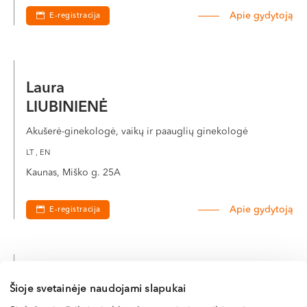
Apie gydytoją
E-registracija
Laura
LIUBINIENĖ
Akušerė-ginekologė, vaikų ir paauglių ginekologė
LT , EN
Kaunas, Miško g. 25A
Apie gydytoją
E-registracija
Doc. dr. Valdemaras
Šioje svetainėje naudojami slapukai
KRUMINIS