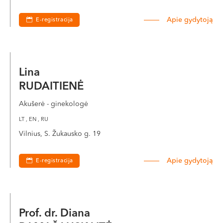
Apie gydytoją
E-registracija
Lina
RUDAITIENĖ
Akušerė - ginekologė
LT , EN , RU
Vilnius, S. Žukausko g. 19
Apie gydytoją
E-registracija
Prof. dr. Diana