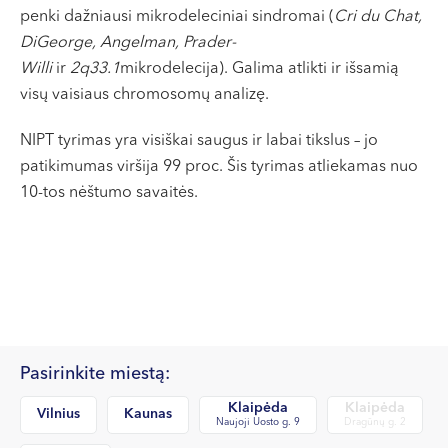
VI, VII --
penki dažniausi mikrodeleciniai sindromai (
Cri du Chat,
DiGeorge, Angelman, Prader-
Willi
ir
2q33.1
mikrodelecija). Galima atlikti ir išsamią
visų vaisiaus chromosomų analizę.
NIPT tyrimas yra visiškai saugus ir labai tikslus – jo
patikimumas viršija 99 proc. Šis tyrimas atliekamas nuo
10-tos nėštumo savaitės.
Pasirinkite miestą:
Klaipėda
Klaipėda
Vilnius
Kaunas
Naujoji Uosto g. 9
Dragūnų g. 2