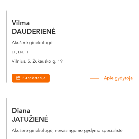
Vilma
DAUDERIENĖ
Akušerė-ginekologė
LT , EN , IT
Vilnius, S. Žukausko g. 19
Apie gydytoją
E-registracija
Diana
JATUŽIENĖ
Akušerė-ginekologė, nevaisingumo gydymo specialistė