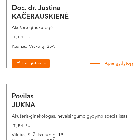
Doc. dr. Justina
KAČERAUSKIENĖ
Akušerė-ginekologė
LT , EN , RU
Kaunas, Miško g. 25A
Apie gydytoją
E-registracija
Povilas
JUKNA
Akušeris-ginekologas, nevaisingumo gydymo specialistas
LT , EN , RU
Vilnius, S. Žukausko g. 19