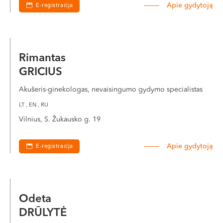
Apie gydytoją
E-registracija
Rimantas
GRICIUS
Akušeris-ginekologas, nevaisingumo gydymo specialistas
LT , EN , RU
Vilnius, S. Žukausko g. 19
Apie gydytoją
E-registracija
Odeta
DRŪLYTĖ