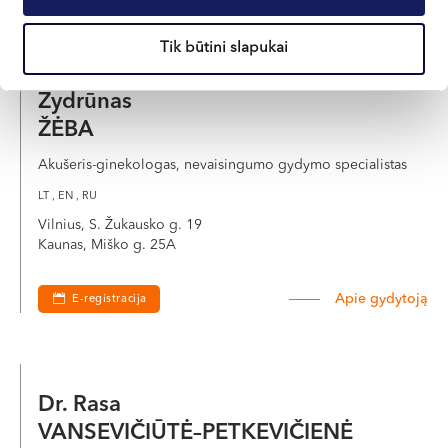
Tik būtini slapukai
Žydrūnas
ŽĖBA
Akušeris-ginekologas, nevaisingumo gydymo specialistas
LT , EN , RU
Vilnius, S. Žukausko g. 19
Kaunas, Miško g. 25A
Apie gydytoją
E-registracija
Dr. Rasa
VANSEVIČIŪTĖ–PETKEVIČIENĖ