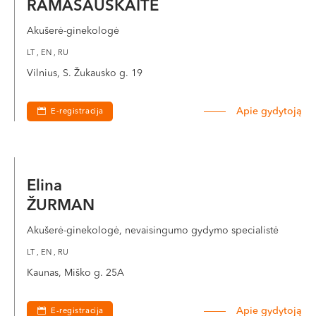
RAMAŠAUSKAITĖ
Akušerė-ginekologė
LT , EN , RU
Vilnius, S. Žukausko g. 19
Apie gydytoją
E-registracija
Elina
ŽURMAN
Akušerė-ginekologė, nevaisingumo gydymo specialistė
LT , EN , RU
Kaunas, Miško g. 25A
Apie gydytoją
E-registracija