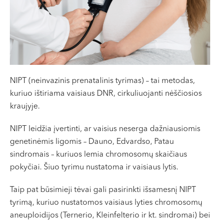
VII --
Klaipėda
Dragūnų g. 2
Darbo laikas:
I-V 08:00 - 20:00
VI, VII --
NIPT (neinvazinis prenatalinis tyrimas) – tai metodas,
kuriuo ištiriama vaisiaus DNR, cirkuliuojanti nėščiosios
Naujoji Uosto g. 9
kraujyje.
Darbo laikas:
I-V 08:00 - 20:00
NIPT leidžia įvertinti, ar vaisius neserga dažniausiomis
VI 09:00 - 15:00
genetinėmis ligomis – Dauno, Edvardso, Patau
VII --
sindromais – kuriuos lemia chromosomų skaičiaus
Kretinga
pokyčiai. Šiuo tyrimu nustatoma ir vaisiaus lytis.
J. Basanavičiaus g. 80
Taip pat būsimieji tėvai gali pasirinkti išsamesnį NIPT
Darbo laikas:
tyrimą, kuriuo nustatomos vaisiaus lyties chromosomų
I-V 08:00 - 20:00
aneuploidijos (Ternerio, Kleinfelterio ir kt. sindromai) bei