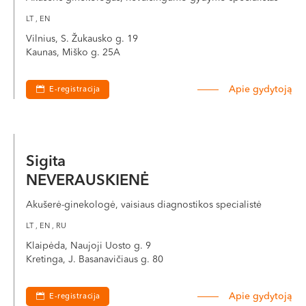
LT , EN
Vilnius, S. Žukausko g. 19
Kaunas, Miško g. 25A
Apie gydytoją
E-registracija
Sigita
NEVERAUSKIENĖ
Akušerė-ginekologė, vaisiaus diagnostikos specialistė
LT , EN , RU
Klaipėda, Naujoji Uosto g. 9
Kretinga, J. Basanavičiaus g. 80
Apie gydytoją
E-registracija