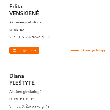
Edita
VENSKIENĖ
Akušerė-ginekologė
LT , EN , RU
Vilnius, S. Žukausko g. 19
Apie gydytoją
E-registracija
Diana
PLĖŠTYTĖ
Akušerė-ginekologė
LT , EN , RU , PL , ES
Vilnius, S. Žukausko g. 19