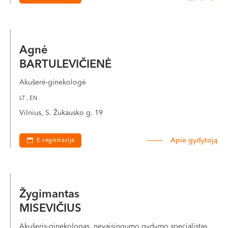
Agnė
BARTULEVIČIENĖ
Akušerė-ginekologė
LT , EN
Vilnius, S. Žukausko g. 19
Apie gydytoją
E-registracija
Žygimantas
MISEVIČIUS
Akušeris-ginekologas, nevaisingumo gydymo specialistas