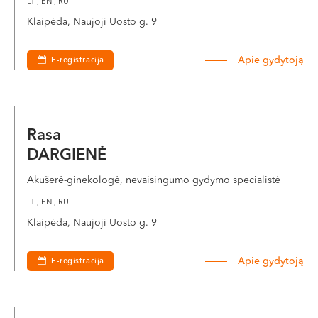
LT , EN , RU
Klaipėda, Naujoji Uosto g. 9
Apie gydytoją
E-registracija
Rasa
DARGIENĖ
Akušerė-ginekologė, nevaisingumo gydymo specialistė
LT , EN , RU
Klaipėda, Naujoji Uosto g. 9
Apie gydytoją
E-registracija