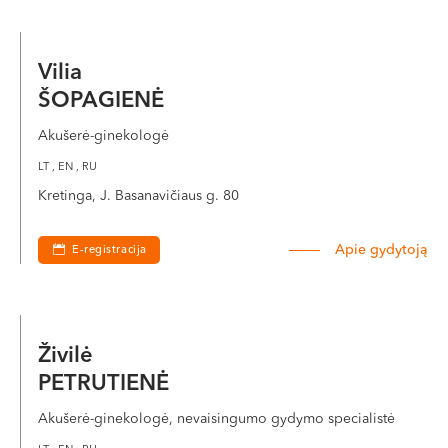
Vilia
ŠOPAGIENĖ
Akušerė-ginekologė
LT , EN , RU
Kretinga, J. Basanavičiaus g. 80
Apie gydytoją
E-registracija
Živilė
PETRUTIENĖ
Akušerė-ginekologė, nevaisingumo gydymo specialistė