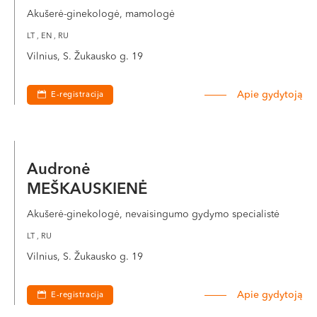
Akušerė-ginekologė, mamologė
LT , EN , RU
Vilnius, S. Žukausko g. 19
Apie gydytoją
E-registracija
Audronė
MEŠKAUSKIENĖ
Akušerė-ginekologė, nevaisingumo gydymo specialistė
LT , RU
Vilnius, S. Žukausko g. 19
Apie gydytoją
E-registracija