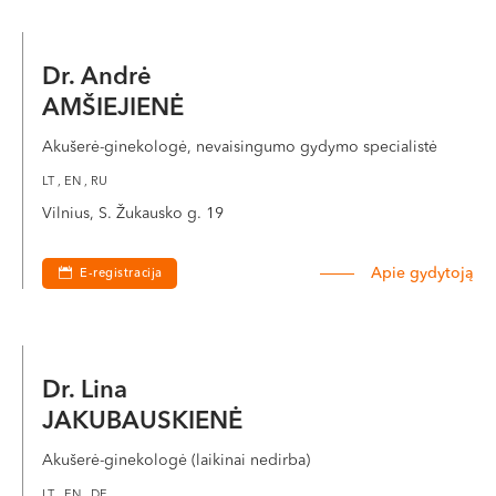
Dr. Andrė
AMŠIEJIENĖ
Akušerė-ginekologė, nevaisingumo gydymo specialistė
LT , EN , RU
Vilnius, S. Žukausko g. 19
Apie gydytoją
E-registracija
Dr. Lina
JAKUBAUSKIENĖ
Akušerė-ginekologė (laikinai nedirba)
LT , EN , DE