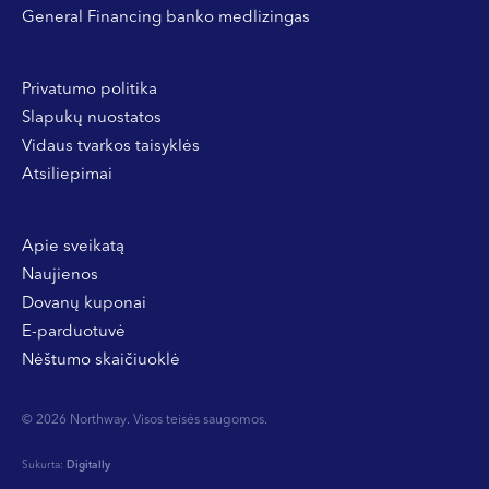
General Financing banko medlizingas
Privatumo politika
Slapukų nuostatos
Vidaus tvarkos taisyklės
Atsiliepimai
Apie sveikatą
Naujienos
Dovanų kuponai
E-parduotuvė
Nėštumo skaičiuoklė
© 2026 Northway. Visos teisės saugomos.
Sukurta:
Digitally