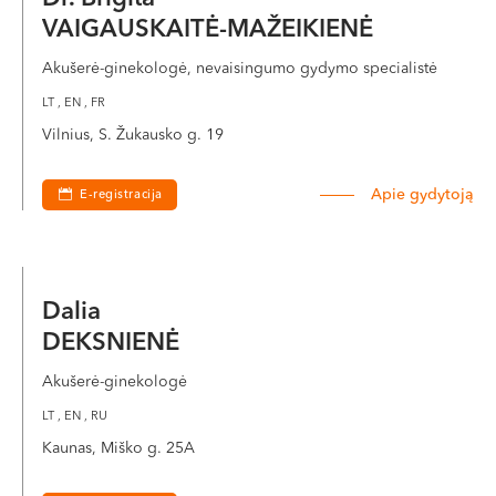
VAIGAUSKAITĖ-MAŽEIKIENĖ
Akušerė-ginekologė, nevaisingumo gydymo specialistė
LT , EN , FR
Vilnius, S. Žukausko g. 19
Apie gydytoją
E-registracija
Dalia
DEKSNIENĖ
Akušerė-ginekologė
LT , EN , RU
Kaunas, Miško g. 25A