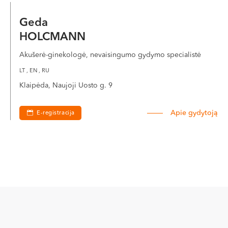
Geda
HOLCMANN
Akušerė-ginekologė, nevaisingumo gydymo specialistė
LT , EN , RU
Klaipėda, Naujoji Uosto g. 9
Apie gydytoją
E-registracija