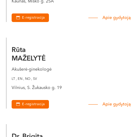
Kaunas, Miško g. 25A
Apie gydytoją
E-registracija
Rūta
MAŽELYTĖ
Akušerė-ginekologė
LT , EN , NO , SV
Vilnius, S. Žukausko g. 19
Apie gydytoją
E-registracija
Dr. Brigita