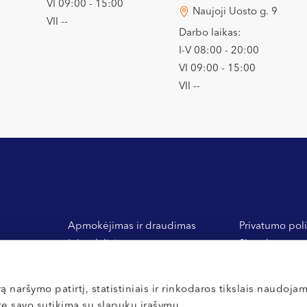
VI 09:00 - 15:00
Naujoji Uosto g. 9
VII --
Darbo laikas:
I-V 08:00 - 20:00
VI 09:00 - 15:00
VII --
Apmokėjimas ir draudimas
Privatumo poli
Inbank lizingas
Slapukų nuost
 ir
General Financing banko
Vidaus tvarkos
medlizingas
Atsiliepimai
ą naršymo patirtį, statistiniais ir rinkodaros tikslais naudoja
ate savo sutikimą su slapukų įrašymu.