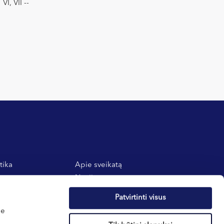
VI, VII --
tika
Apie sveikatą
atos
Naujienos
 taisyklės
Dovanų kuponai
Patvirtinti visus
E-parduotuvė
me
Nėštumo skaičiuoklė