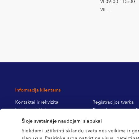
VI 09:00 - 15:00
VII --
Informacija klientams
Kontaktai ir rekvizitai
Registracijos tvarka
Northway Vilnius
Pirmą kartą pas mus?
Northway Klaipėda
Pasiruošimas tyrimams
Šioje svetainėje naudojami slapukai
Northway Kretinga
operacijoms
Siekdami užtikrinti sklandų svetainės veikimą ir ger
Northway Kaunas
slapukus. Pasirinkę arba patvirtinę visus, patvirtin