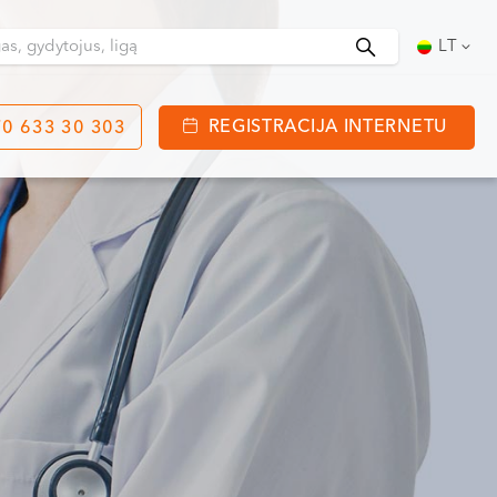
Ieškoti
LT
REGISTRACIJA INTERNETU
0 633 30 303
tinga
J. Basanavičiaus g. 80
bo laikas:
 08:00 - 20:00
VII --