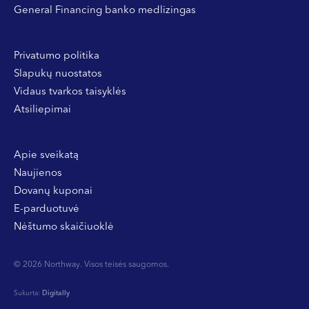
General Financing banko medlizingas
Privatumo politika
Slapukų nuostatos
Vidaus tvarkos taisyklės
Atsiliepimai
Apie sveikatą
Naujienos
Dovanų kuponai
E-parduotuvė
Nėštumo skaičiuoklė
© 2026 Northway. Visos teisės saugomos.
Sukurta:
Digitally