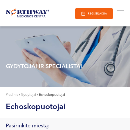
Ieškoti
E-Registracija
Darbo laikas
Paieška
REGISTRACIJA
VILNIUJE
KAUNE
Vilnius
KLAIPĖDOJE
S. Žukausko g. 19
Darbo laikas:
I-V 07:30 - 20:30
GYDYTOJAI IR SPECIALISTAI
VI 09:00 - 15:00
VII --
Kaunas
Pradinis
/
Gydytojai
/
Echoskopuotojai
Miško g. 25A
Echoskopuotojai
Darbo laikas:
I-V 08:00 - 20:00
VI 09:00 - 15:00
Pasirinkite miestą: