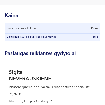
VII --
Klaipėda
Kaina
Dragūnų g. 2
Darbo laikas:
Paslaugos pavadinimas
Kaina
I-V 08:00 - 20:00
VI, VII --
Bartolinio liaukos punkcijos paėmimas
55 €
Naujoji Uosto g. 9
Paslaugas teikiantys gydytojai
Darbo laikas:
I-V 08:00 - 20:00
VI 09:00 - 15:00
VII --
Sigita
Kretinga
NEVERAUSKIENĖ
J. Basanavičiaus g. 80
Akušerė-ginekologė, vaisiaus diagnostikos specialistė
LT , EN , RU
Darbo laikas:
Klaipėda, Naujoji Uosto g. 9
I-V 08:00 - 20:00