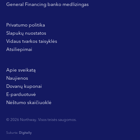
General Financing banko medlizingas
Privatumo politika
Slapukų nuostatos
Vidaus tvarkos taisyklės
Atsiliepimai
Apie sveikatą
Naujienos
Dovanų kuponai
E-parduotuvė
Nėštumo skaičiuoklė
© 2026 Northway. Visos teisės saugomos.
Sukurta:
Digitally