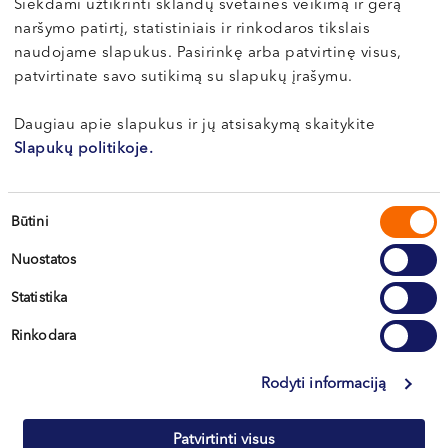
Siekdami užtikrinti sklandų svetainės veikimą ir gerą
naršymo patirtį, statistiniais ir rinkodaros tikslais
naudojame slapukus. Pasirinkę arba patvirtinę visus,
Pirmasis vizitas pas ginekologą
patvirtinate savo sutikimą su slapukų įrašymu.
paauglei: ką žinoti tėvams
Daugiau apie slapukus ir jų atsisakymą skaitykite
Pirmasis vizitas pas ginekologą – svarbus etapas
Slapukų politikoje.
kiekvienos mergaitės ir paauglės sveikatos...
Sutikimo
Būtini
pasirinkimas
Skaityti
Nuostatos
Statistika
Visi straipsniai
Rinkodara
Rodyti informaciją
Patvirtinti visus