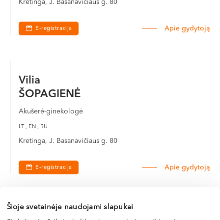
Kretinga, J. Basanavičiaus g. 80
VI, VII --
Apie gydytoją
E-registracija
Vilia
ŠOPAGIENĖ
Akušerė-ginekologė
LT , EN , RU
Kretinga, J. Basanavičiaus g. 80
Apie gydytoją
E-registracija
Šioje svetainėje naudojami slapukai
Apie sveikatą