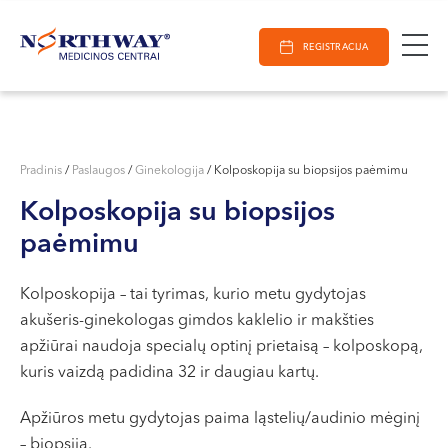
Ieškoti
E-Registracija
Darbo laikas
Paieška
REGISTRACIJA
VILNIUJE
KAUNE
Vilnius
KLAIPĖDOJE
S. Žukausko g. 19
Pradinis
/
Paslaugos
/
Ginekologija
/
Kolposkopija su biopsijos paėmimu
Darbo laikas:
Kolposkopija su biopsijos
I-V 07:30 - 20:30
paėmimu
VI 09:00 - 15:00
VII --
Kolposkopija – tai tyrimas, kurio metu gydytojas
Kaunas
akušeris-ginekologas gimdos kaklelio ir makšties
Miško g. 25A
apžiūrai naudoja specialų optinį prietaisą – kolposkopą,
kuris vaizdą padidina 32 ir daugiau kartų.
Darbo laikas:
I-V 08:00 - 20:00
Apžiūros metu gydytojas paima ląstelių/audinio mėginį
VI 09:00 - 15:00
– biopsiją.