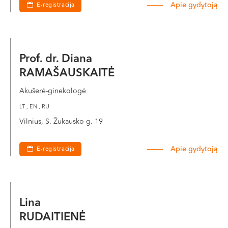
Apie gydytoją
E-registracija
Prof. dr. Diana
RAMAŠAUSKAITĖ
Akušerė-ginekologė
LT , EN , RU
Vilnius, S. Žukausko g. 19
Apie gydytoją
E-registracija
Lina
RUDAITIENĖ