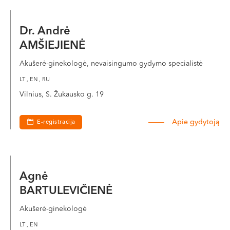
VI, VII --
Dr. Andrė
AMŠIEJIENĖ
Akušerė-ginekologė, nevaisingumo gydymo specialistė
LT , EN , RU
Vilnius, S. Žukausko g. 19
Apie gydytoją
E-registracija
Agnė
BARTULEVIČIENĖ
Akušerė-ginekologė
LT , EN