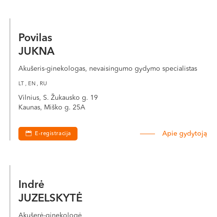
Povilas
JUKNA
Akušeris-ginekologas, nevaisingumo gydymo specialistas
LT , EN , RU
Vilnius, S. Žukausko g. 19
Kaunas, Miško g. 25A
Apie gydytoją
E-registracija
Indrė
JUZELSKYTĖ
Akušerė-ginekologė