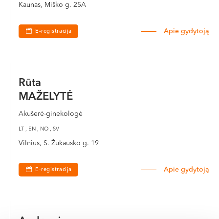
Kaunas, Miško g. 25A
Apie gydytoją
E-registracija
Rūta
MAŽELYTĖ
Akušerė-ginekologė
LT , EN , NO , SV
Vilnius, S. Žukausko g. 19
Apie gydytoją
E-registracija