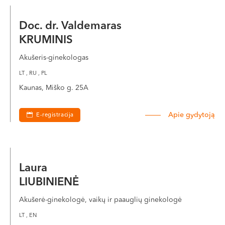
Doc. dr. Valdemaras
KRUMINIS
Akušeris-ginekologas
LT , RU , PL
Kaunas, Miško g. 25A
Apie gydytoją
E-registracija
Laura
LIUBINIENĖ
Akušerė-ginekologė, vaikų ir paauglių ginekologė
LT , EN