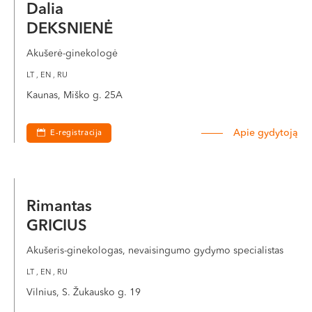
Dalia
DEKSNIENĖ
Akušerė-ginekologė
LT , EN , RU
Kaunas, Miško g. 25A
Apie gydytoją
E-registracija
Rimantas
GRICIUS
Akušeris-ginekologas, nevaisingumo gydymo specialistas
LT , EN , RU
Vilnius, S. Žukausko g. 19