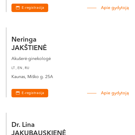
Apie gydytoją
E-registracija
Neringa
JAKŠTIENĖ
Akušerė-ginekologė
LT , EN , RU
Kaunas, Miško g. 25A
Apie gydytoją
E-registracija
Dr. Lina
JAKUBAUSKIENĖ