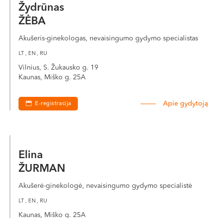
Žydrūnas
ŽĖBA
Akušeris-ginekologas, nevaisingumo gydymo specialistas
LT , EN , RU
Vilnius, S. Žukausko g. 19
Kaunas, Miško g. 25A
Apie gydytoją
E-registracija
Elina
ŽURMAN
Akušerė-ginekologė, nevaisingumo gydymo specialistė
LT , EN , RU
Kaunas, Miško g. 25A