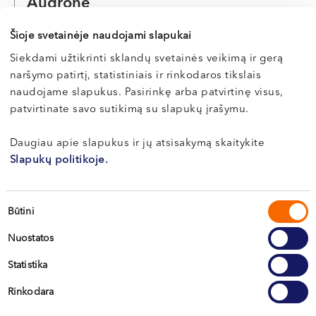
Audronė
MEŠKAUSKIENĖ
Šioje svetainėje naudojami slapukai
Akušerė-ginekologė, nevaisingumo gydymo specialistė
Siekdami užtikrinti sklandų svetainės veikimą ir gerą
LT , RU
naršymo patirtį, statistiniais ir rinkodaros tikslais
Vilnius, S. Žukausko g. 19
naudojame slapukus. Pasirinkę arba patvirtinę visus,
patvirtinate savo sutikimą su slapukų įrašymu.
Apie gydytoją
E-registracija
Daugiau apie slapukus ir jų atsisakymą skaitykite
Slapukų politikoje.
Žygimantas
Sutikimo
Būtini
MISEVIČIUS
pasirinkimas
Nuostatos
Akušeris-ginekologas, nevaisingumo gydymo specialistas
Statistika
LT , EN
Vilnius, S. Žukausko g. 19
Rinkodara
Kaunas, Miško g. 25A