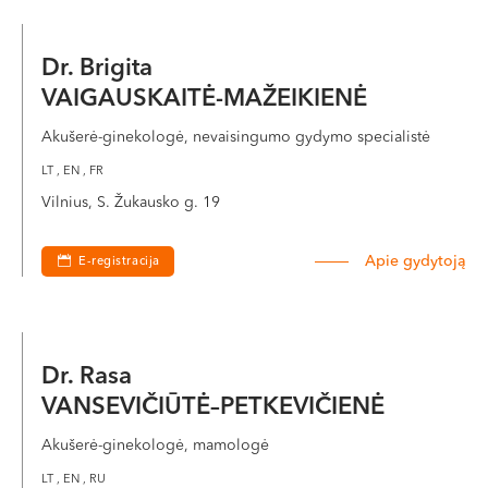
Dr. Brigita
VAIGAUSKAITĖ-MAŽEIKIENĖ
Akušerė-ginekologė, nevaisingumo gydymo specialistė
LT , EN , FR
Vilnius, S. Žukausko g. 19
Apie gydytoją
E-registracija
Dr. Rasa
VANSEVIČIŪTĖ–PETKEVIČIENĖ
Akušerė-ginekologė, mamologė
LT , EN , RU