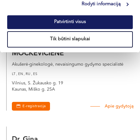
Rodyti informaciją
Apie gydytoją
E-registracija
Patvirtinti visus
Tik būtini slapukai
Dr. Lina
MOCKEVIČIENĖ
Akušerė-ginekologė, nevaisingumo gydymo specialistė
LT , EN , RU , ES
Vilnius, S. Žukausko g. 19
Kaunas, Miško g. 25A
Apie gydytoją
E-registracija
Dr. Gina