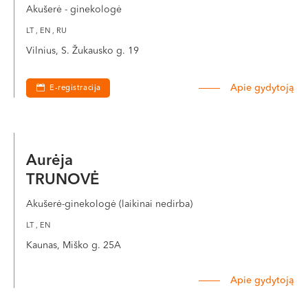
Akušerė - ginekologė
LT , EN , RU
Vilnius, S. Žukausko g. 19
Apie gydytoją
E-registracija
Aurėja
TRUNOVĖ
Akušerė-ginekologė (laikinai nedirba)
LT , EN
Kaunas, Miško g. 25A
Apie gydytoją