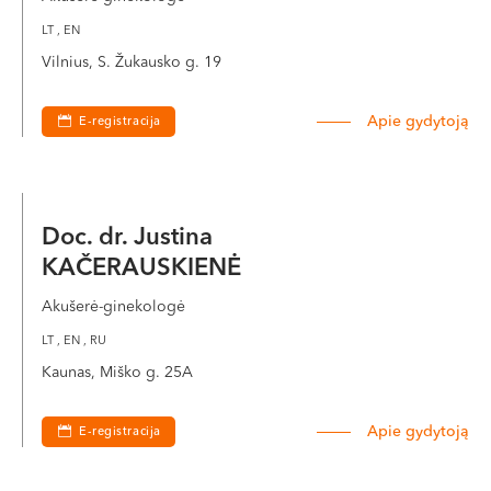
LT , EN
Vilnius, S. Žukausko g. 19
Apie gydytoją
E-registracija
Doc. dr. Justina
KAČERAUSKIENĖ
Akušerė-ginekologė
LT , EN , RU
Kaunas, Miško g. 25A
Apie gydytoją
E-registracija