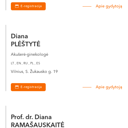
Apie gydytoją
E-registracija
Diana
PLĖŠTYTĖ
Akušerė-ginekologė
LT , EN , RU , PL , ES
Vilnius, S. Žukausko g. 19
Apie gydytoją
E-registracija
Prof. dr. Diana
RAMAŠAUSKAITĖ