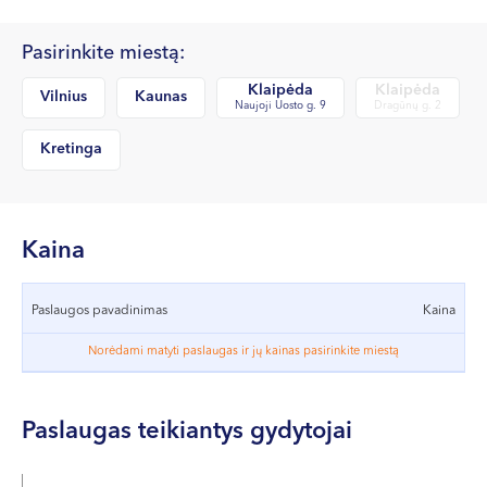
VII --
Klaipėda
Pasirinkite miestą:
Dragūnų g. 2
Klaipėda
Klaipėda
Vilnius
Kaunas
Naujoji Uosto g. 9
Dragūnų g. 2
Darbo laikas:
I-V 08:00 - 20:00
Kretinga
VI, VII --
Naujoji Uosto g. 9
Darbo laikas:
Kaina
I-V 08:00 - 20:00
VI 09:00 - 15:00
Paslaugos pavadinimas
Kaina
VII --
Norėdami matyti paslaugas ir jų kainas pasirinkite miestą
Kretinga
J. Basanavičiaus g. 80
Paslaugas teikiantys gydytojai
Darbo laikas:
I-V 08:00 - 20:00