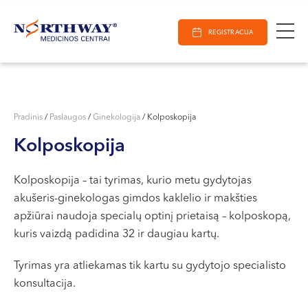
Ieškoti
E-Registracija
Darbo laikas
Paieška
REGISTRACIJA
VILNIUJE
KAUNE
Vilnius
KLAIPĖDOJE
S. Žukausko g. 19
Pradinis
/
Paslaugos
/
Ginekologija
/
Kolposkopija
Darbo laikas:
Kolposkopija
I-V 07:30 - 20:30
VI 09:00 - 15:00
Kolposkopija – tai tyrimas, kurio metu gydytojas
VII --
akušeris-ginekologas gimdos kaklelio ir makšties
Kaunas
apžiūrai naudoja specialų optinį prietaisą – kolposkopą,
Miško g. 25A
kuris vaizdą padidina 32 ir daugiau kartų.
Darbo laikas:
Tyrimas yra atliekamas tik kartu su gydytojo specialisto
I-V 08:00 - 20:00
konsultacija.
VI 09:00 - 15:00