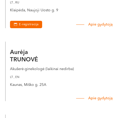
LT , RU
Klaipėda, Naujoji Uosto g. 9
Apie gydytoją
E-registracija
Aurėja
TRUNOVĖ
Akušerė-ginekologė (laikinai nedirba)
LT , EN
Kaunas, Miško g. 25A
Apie gydytoją