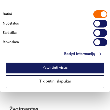
Vilnius, S. Žukausko g. 19
Sutikimo
Apie gydytoją
Būtini
E-registracija
pasirinkimas
Nuostatos
Statistika
Audronė
Rinkodara
MILKINTAITĖ
Rodyti informaciją
Akušerė-ginekologė
LT , EN , RU
Patvirtinti visus
Klaipėda, Naujoji Uosto g. 9
Tik būtini slapukai
Apie gydytoją
E-registracija
Žygimantas