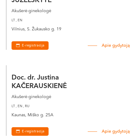
JUZELSKYTĖ
Akušerė-ginekologė
LT , EN
Vilnius, S. Žukausko g. 19
Apie gydytoją
E-registracija
Doc. dr. Justina
KAČERAUSKIENĖ
Akušerė-ginekologė
LT , EN , RU
Kaunas, Miško g. 25A
Apie gydytoją
E-registracija