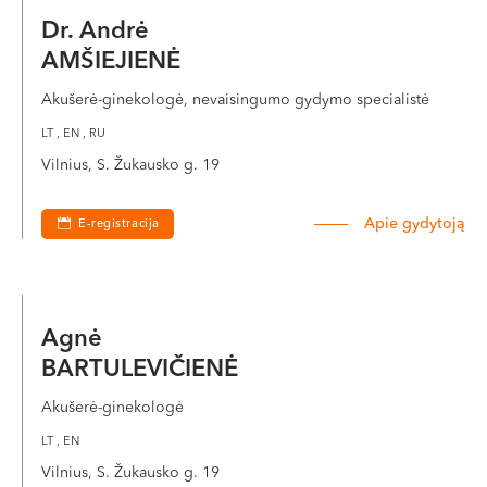
VI, VII --
Dr. Andrė
AMŠIEJIENĖ
Akušerė-ginekologė, nevaisingumo gydymo specialistė
LT , EN , RU
Vilnius, S. Žukausko g. 19
Apie gydytoją
E-registracija
Agnė
BARTULEVIČIENĖ
Akušerė-ginekologė
LT , EN
Vilnius, S. Žukausko g. 19