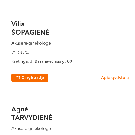
Vilia
ŠOPAGIENĖ
Akušerė-ginekologė
LT , EN , RU
Kretinga, J. Basanavičiaus g. 80
Apie gydytoją
E-registracija
Agnė
TARVYDIENĖ
Akušerė-ginekologė