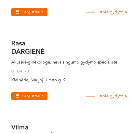
Apie gydytoją
E-registracija
Rasa
DARGIENĖ
Akušerė-ginekologė, nevaisingumo gydymo specialistė
LT , EN , RU
Klaipėda, Naujoji Uosto g. 9
Apie gydytoją
E-registracija
Vilma