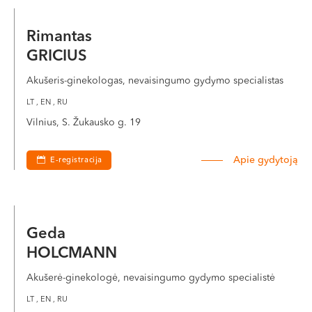
Rimantas
GRICIUS
Akušeris-ginekologas, nevaisingumo gydymo specialistas
LT , EN , RU
Vilnius, S. Žukausko g. 19
Apie gydytoją
E-registracija
Geda
HOLCMANN
Akušerė-ginekologė, nevaisingumo gydymo specialistė
LT , EN , RU