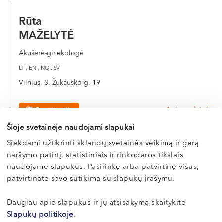
Rūta
MAŽELYTĖ
Akušerė-ginekologė
LT , EN , NO , SV
Vilnius, S. Žukausko g. 19
Apie gydytoją
E-registracija
Šioje svetainėje naudojami slapukai
Siekdami užtikrinti sklandų svetainės veikimą ir gerą
naršymo patirtį, statistiniais ir rinkodaros tikslais
Audronė
naudojame slapukus. Pasirinkę arba patvirtinę visus,
MEŠKAUSKIENĖ
patvirtinate savo sutikimą su slapukų įrašymu.
Akušerė-ginekologė, nevaisingumo gydymo specialistė
Daugiau apie slapukus ir jų atsisakymą skaitykite
LT , RU
Slapukų politikoje.