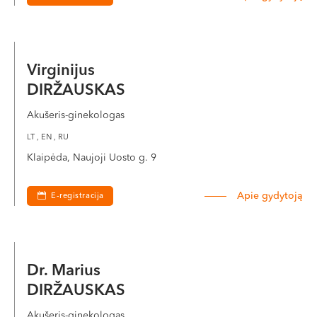
Virginijus
DIRŽAUSKAS
Akušeris-ginekologas
LT , EN , RU
Klaipėda, Naujoji Uosto g. 9
Apie gydytoją
E-registracija
Dr. Marius
DIRŽAUSKAS
Akušeris-ginekologas