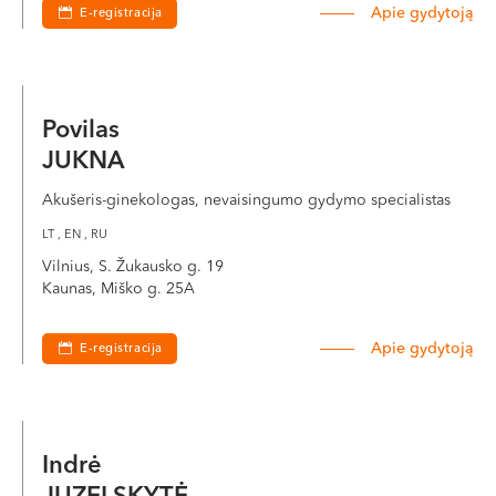
Apie gydytoją
E-registracija
Povilas
JUKNA
Akušeris-ginekologas, nevaisingumo gydymo specialistas
LT , EN , RU
Vilnius, S. Žukausko g. 19
Kaunas, Miško g. 25A
Apie gydytoją
E-registracija
Indrė