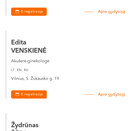
Apie gydytoją
E-registracija
Edita
VENSKIENĖ
Akušerė-ginekologė
LT , EN , RU
Vilnius, S. Žukausko g. 19
Apie gydytoją
E-registracija
Žydrūnas