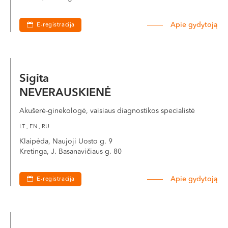
Apie gydytoją
E-registracija
Sigita
NEVERAUSKIENĖ
Akušerė-ginekologė, vaisiaus diagnostikos specialistė
LT , EN , RU
Klaipėda, Naujoji Uosto g. 9
Kretinga, J. Basanavičiaus g. 80
Apie gydytoją
E-registracija