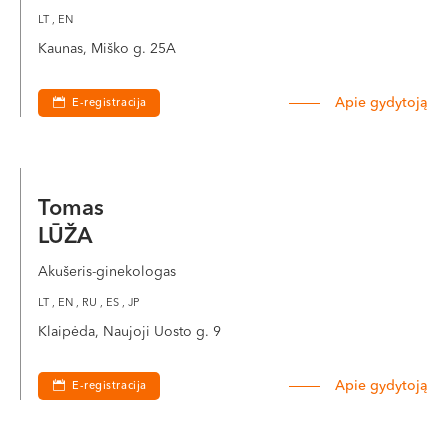
LT , EN
Kaunas, Miško g. 25A
Apie gydytoją
E-registracija
Tomas
LŪŽA
Akušeris-ginekologas
LT , EN , RU , ES , JP
Klaipėda, Naujoji Uosto g. 9
Apie gydytoją
E-registracija