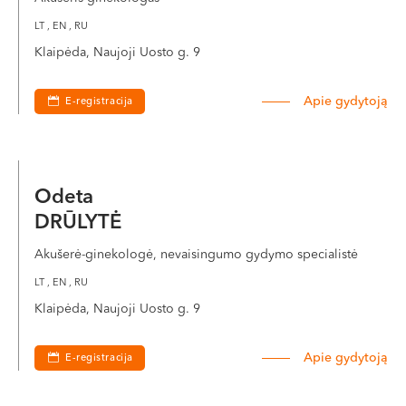
LT , EN , RU
Klaipėda, Naujoji Uosto g. 9
Apie gydytoją
E-registracija
Odeta
DRŪLYTĖ
Akušerė-ginekologė, nevaisingumo gydymo specialistė
LT , EN , RU
Klaipėda, Naujoji Uosto g. 9
Apie gydytoją
E-registracija