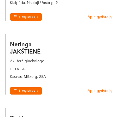
Klaipėda, Naujoji Uosto g. 9
Apie gydytoją
E-registracija
Neringa
JAKŠTIENĖ
Akušerė-ginekologė
LT , EN , RU
Kaunas, Miško g. 25A
Apie gydytoją
E-registracija