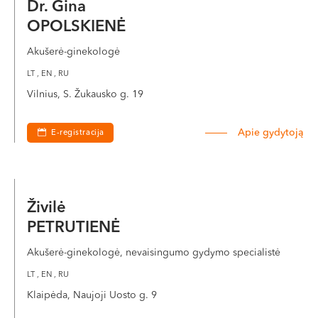
Dr. Gina
OPOLSKIENĖ
Akušerė-ginekologė
LT , EN , RU
Vilnius, S. Žukausko g. 19
Apie gydytoją
E-registracija
Živilė
PETRUTIENĖ
Akušerė-ginekologė, nevaisingumo gydymo specialistė
LT , EN , RU
Klaipėda, Naujoji Uosto g. 9