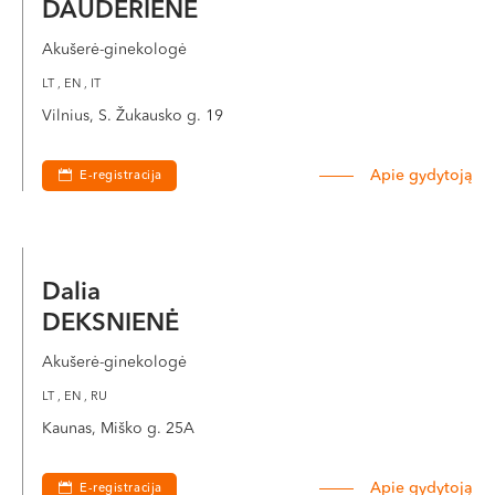
DAUDERIENĖ
Akušerė-ginekologė
LT , EN , IT
Vilnius, S. Žukausko g. 19
Apie gydytoją
E-registracija
Dalia
DEKSNIENĖ
Akušerė-ginekologė
LT , EN , RU
Kaunas, Miško g. 25A
Apie gydytoją
E-registracija