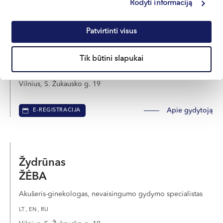
Rodyti informaciją
Dr. Brigita
Patvirtinti visus
VAIGAUSKAITĖ-MAŽEIKIENĖ
Akušerė-ginekologė, nevaisingumo gydymo specialistė
Tik būtini slapukai
LT , EN , FR
Vilnius, S. Žukausko g. 19
Apie gydytoją
E-REGISTRACIJA
Žydrūnas
ŽĖBA
Akušeris-ginekologas, nevaisingumo gydymo specialistas
LT , EN , RU