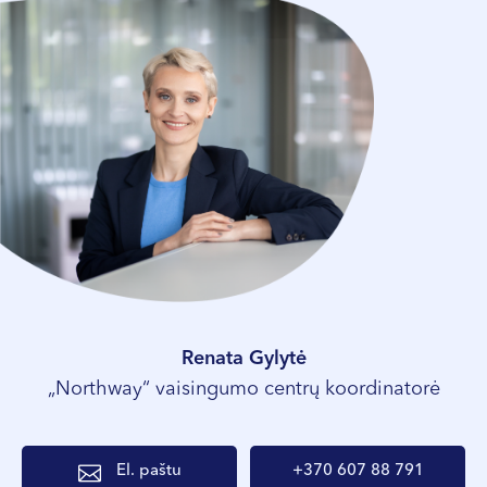
Renata Gylytė
„Northway“ vaisingumo centrų koordinatorė
El. paštu
+370 607 88 791