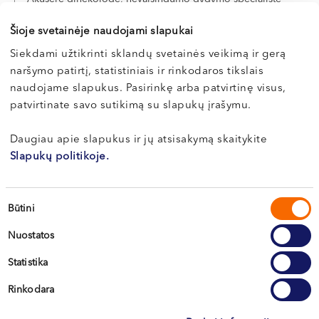
LT , EN , RU
Šioje svetainėje naudojami slapukai
Klaipėda, Naujoji Uosto g. 9
Siekdami užtikrinti sklandų svetainės veikimą ir gerą
naršymo patirtį, statistiniais ir rinkodaros tikslais
Apie gydytoją
E-REGISTRACIJA
naudojame slapukus. Pasirinkę arba patvirtinę visus,
patvirtinate savo sutikimą su slapukų įrašymu.
Daugiau apie slapukus ir jų atsisakymą skaitykite
Dr. Vaida
Slapukų politikoje.
SIMANAVIČIENĖ
Embriologė
Sutikimo
Būtini
pasirinkimas
LT , EN
Nuostatos
Vilnius, S. Žukausko g. 19
Statistika
Apie gydytoją
Rinkodara