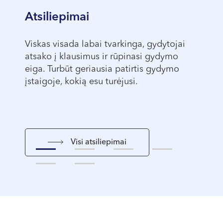
Atsiliepimai
Viskas visada labai tvarkinga, gydytojai
Viskas
ytojo
atsako į klausimus ir rūpinasi gydymo
Žurman
0%.
eiga. Turbūt geriausia patirtis gydymo
profes
įstaigoje, kokią esu turėjusi.
Visi atsiliepimai