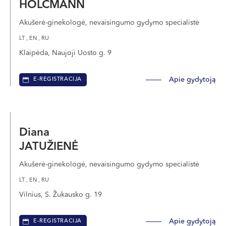
būsimuose cikluose. Kitais atvejais embrionai
HOLCMANN
kuriami specialiai vaisingumo išsaugojimo
Akušerė-ginekologė, nevaisingumo gydymo specialistė
tikslais tiems, kurie dar nėra pasiruošę kurti
LT , EN , RU
šeimos.
Klaipėda, Naujoji Uosto g. 9
Embrionų užšaldymo paslauga yra naujausia
Apie gydytoją
E-REGISTRACIJA
pažangiausia technologija tiems, kurie ieško
efektyviausių ir sėkmingiausių būdų atidėti
gimdymą ir domisi vaisingumo išsaugojimu:
poroms, norinčioms susilaukti vaikų ateityje, taip
Diana
pat vienišoms moterims.
JATUŽIENĖ
Akušerė-ginekologė, nevaisingumo gydymo specialistė
LT , EN , RU
Vilnius, S. Žukausko g. 19
Apie gydytoją
E-REGISTRACIJA