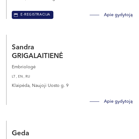
pašalinami reprodukciniai organai.
Apie gydytoją
E-REGISTRACIJA
Sandra
Embrionų šaldymas
GRIGALAITIENĖ
Embriologė
Embrionų šaldymas, taip pat žinomas kaip
LT , EN , RU
embrionų krioprezervacija, apima embrionų
Klaipėda, Naujoji Uosto g. 9
(apvaisintų kiaušialąsčių) užšaldymą. Jūs ir
partneris ar donoras galite sukurti embrionus
Apie gydytoją
dabar, kad juos būtų galima naudoti daugelį
metų ateityje. Daugeliu atvejų embrionai, likę po
pagalbinio apvaisinimo (IVF) ciklo, yra užšaldomi,
kad juos būtų galima atšildyti ir panaudoti
Geda