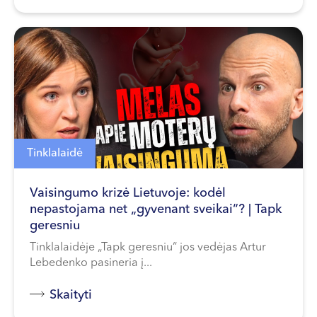
Tinklalaidė
Vaisingumo krizė Lietuvoje: kodėl
nepastojama net „gyvenant sveikai“? | Tapk
geresniu
Tinklalaidėje „Tapk geresniu“ jos vedėjas Artur
Lebedenko pasineria į...
Skaityti