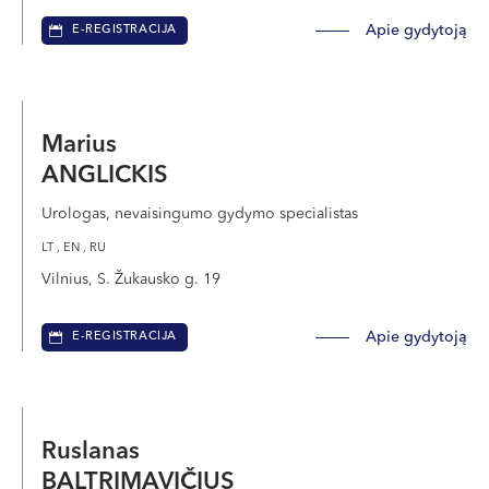
mažėjimas, o tai neigiamai veikia gebėjimą
Apie gydytoją
E-REGISTRACIJA
pastoti. Po 35 metų vaisingumo nuosmukis
paprastai vyksta spartesniu tempu. Todėl
jaunesnesnės kiaušialąstės suteikia didesnę
galimybę pastoti. Kiaušialąsčių užšaldymo
Marius
technologijos pažanga leido saugiai ir sėkmingai
ANGLICKIS
paimti ir užšaldyti neapvaisintas kiaušialąstes,
Urologas, nevaisingumo gydymo specialistas
kad jas būtų galima naudoti kiekvieną kartą, kai
LT , EN , RU
moteris yra pasirengusi kurti šeimą.
Vilnius, S. Žukausko g. 19
Apie gydytoją
E-REGISTRACIJA
Spermos šaldymas
Ruslanas
BALTRIMAVIČIUS