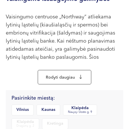
VII --
Klaipėda
Vaisingumo centruose „Northway“ atliekama
Dragūnų g. 2
lytinių ląstelių (kiaušialąsčių ir spermos) bei
Darbo laikas:
embrionų vitrifikacija (šaldymas) ir saugojimas
I-V 08:00 - 20:00
lytinių ląstelių banke. Kai nėštumo planavimas
VI, VII --
atidedamas ateičiai, yra galimybė pasinaudoti
Naujoji Uosto g. 9
lytinių ląstelių banko paslaugomis. Šios
paslaugos taip pat teikiamos pacientams,
Darbo laikas:
I-V 08:00 - 20:00
kuriems dėl sveikatos būklės (ligos eigos ar
Rodyti daugiau
VI 09:00 - 15:00
paskirto specifinio gydymo) kyla pagrįstų
VII --
abejonių dėl tolesnio jų vaisingumo (galimo
Kretinga
nevaisingumo). Bet kuriuo atveju galime Jums
Pasirinkite miestą:
padėti.
J. Basanavičiaus g. 80
Klaipėda
Vilnius
Kaunas
Naujoji Uosto g. 9
Darbo laikas:
Klaipėda
Kretinga
I-V 08:00 - 20:00
Dragūnų g. 2