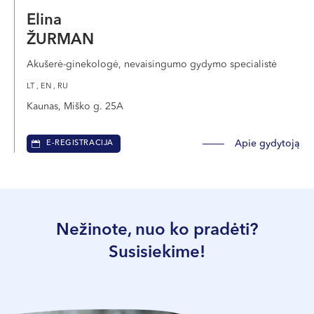
Elina
ŽURMAN
Akušerė-ginekologė, nevaisingumo gydymo specialistė
LT , EN , RU
Kaunas, Miško g. 25A
Apie gydytoją
E-REGISTRACIJA
Nežinote, nuo ko pradėti?
Susisiekime!