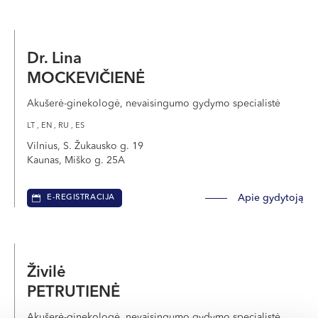
Dr. Lina
MOCKEVIČIENĖ
Akušerė-ginekologė, nevaisingumo gydymo specialistė
LT , EN , RU , ES
Vilnius, S. Žukausko g. 19
Kaunas, Miško g. 25A
Apie gydytoją
E-REGISTRACIJA
Živilė
PETRUTIENĖ
Akušerė-ginekologė, nevaisingumo gydymo specialistė